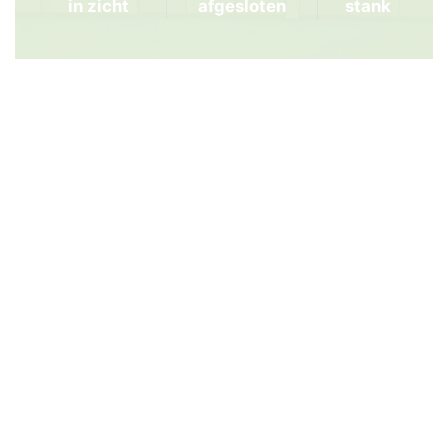
in zicht
afgesloten
stank