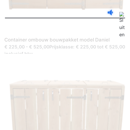
Container ombouw bouwpakket model Daniel
€ 225,00 - € 525,00Prijsklasse: € 225,00 tot € 525,00
inclusief btw.