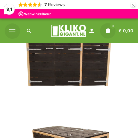
×
7
Reviews
9,1
Skip
0
to
€
0,00
content