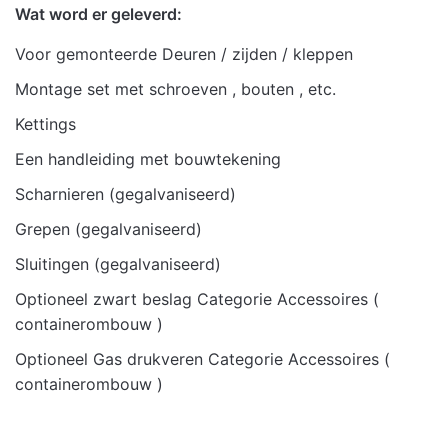
Wat word er geleverd:
Weight
100 kg
Voor gemonteerde Deuren / zijden / kleppen
Dimensions
202 × 85 × 122 cm
Montage set met schroeven , bouten , etc.
Kettings
Aantal
1 delig, 2 delig, 3 delig, 4 delig
delen
Een handleiding met bouwtekening
Scharnieren (gegalvaniseerd)
Optie
Ja, Nee
achterwand
Grepen (gegalvaniseerd)
Sluitingen (gegalvaniseerd)
Stelvoeten
Ja, Nee
Optioneel zwart beslag Categorie Accessoires (
containerombouw )
Optioneel Gas drukveren Categorie Accessoires (
containerombouw )