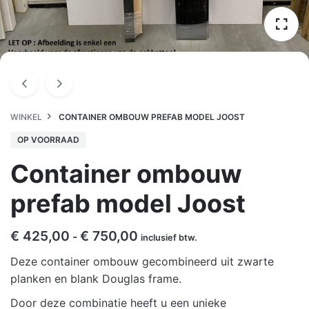
WINKEL
CONTAINER OMBOUW PREFAB MODEL JOOST
OP VOORRAAD
Container ombouw
prefab model Joost
Prijsklasse:
€
425,00
€
750,00
-
inclusief btw.
€ 425,00
Deze container ombouw gecombineerd uit zwarte
tot
planken en blank Douglas frame.
€ 750,00
Door deze combinatie heeft u een unieke