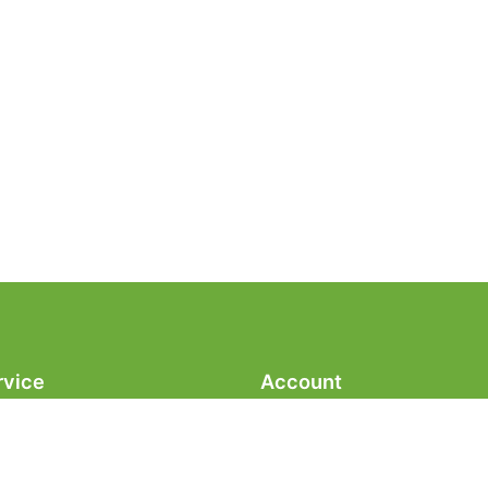
rvice
Account
aring
Mijn account
veringsvoorwaarden
Winkelmand