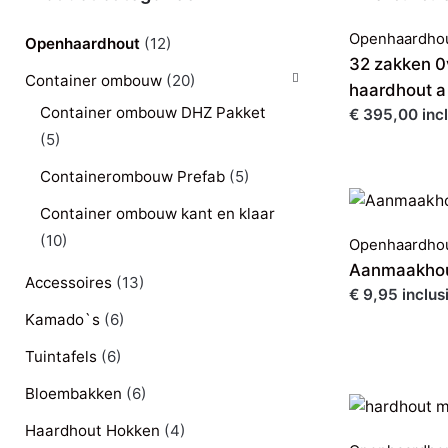
Openhaardho
Openhaardhout
(12)
32 zakken 
Container ombouw
(20)
haardhout a
Container ombouw DHZ Pakket
€ 395,00 incl
(5)
Containerombouw Prefab
(5)
Container ombouw kant en klaar
(10)
Openhaardho
Aanmaakhout
Accessoires
(13)
€ 9,95 inclus
Kamado`s
(6)
Tuintafels
(6)
Bloembakken
(6)
Haardhout Hokken
(4)