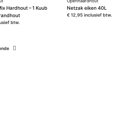
ut
Openhaardhout
ix Hardhout – 1 Kuub
Netzak eiken 40L
€ 12,95 inclusief btw.
randhout
usief btw.
ende