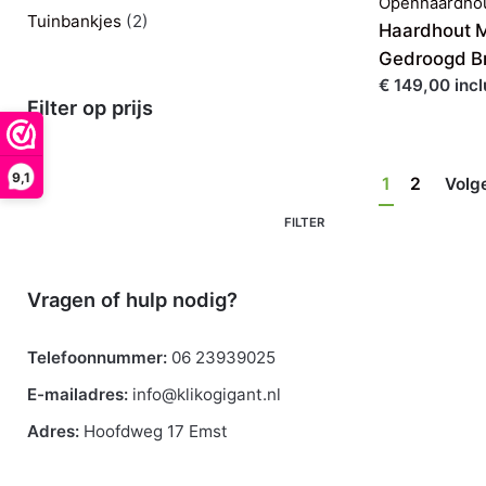
Openhaardho
Tuinbankjes
(2)
Haardhout M
Gedroogd B
€ 149,00 incl
Filter op prijs
Min.
9,1
1
2
Volg
prijs
Max.
prijs
FILTER
Vragen of hulp nodig?
Telefoonnummer:
06 23939025
E-mailadres:
info@klikogigant.nl
Adres:
Hoofdweg 17 Emst