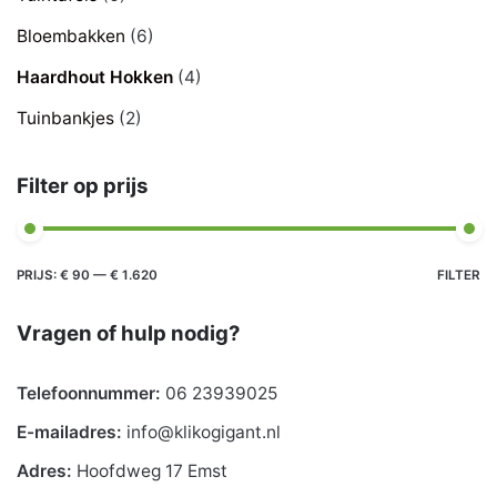
Bloembakken
(6)
Haardhout Hokken
(4)
Tuinbankjes
(2)
Filter op prijs
Min.
Max.
PRIJS:
€ 90
—
€ 1.620
FILTER
prijs
prijs
Vragen of hulp nodig?
Telefoonnummer:
06 23939025
E-mailadres:
info@klikogigant.nl
Adres:
Hoofdweg 17 Emst