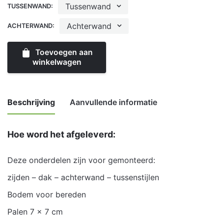
Tussenwand
TUSSENWAND:
Achterwand
ACHTERWAND:
Toevoegen aan
winkelwagen
Beschrijving
Aanvullende informatie
Hoe word het afgeleverd:
Weight
100 kg
Deze onderdelen zijn voor gemonteerd:
Aantal
1 Vaks, 2 Vaks, 3 Vaks, 4 Vaks, 5 Vaks
zijden – dak – achterwand – tussenstijlen
vakken
Bodem voor bereden
Tussenwand
Open tussenwand, Dichte tussenwand
Palen 7 x 7 cm