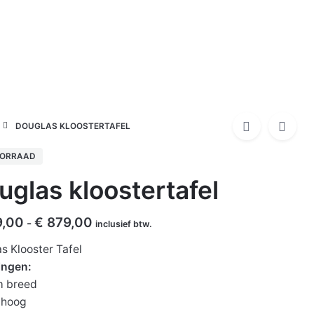
0
€
0,00
Bloembakken
Kamado`s
DOUGLAS KLOOSTERTAFEL
OORRAAD
uglas kloostertafel
Prijsklasse:
,00
€
879,00
-
inclusief btw.
€ 759,00
s Klooster Tafel
tot
ingen:
€ 879,00
m breed
 hoog