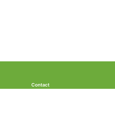
Contact
Telefoonnummer:
06-23939025
E-mailadres:
info@klikogigant.nl