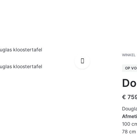
out Hokken
Openhaardhout
Tuintafels
Tuinbankjes
WINKEL
OP V
Do
€
759
Dougla
Afmet
100 c
78 cm