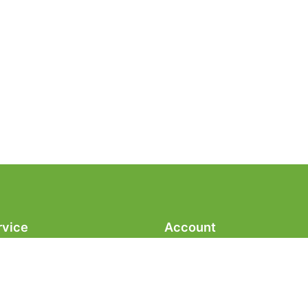
rvice
Account
aring
Mijn account
veringsvoorwaarden
Winkelmand