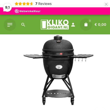
×
7
Reviews
9,1
Skip
0
to
€
0,00
content