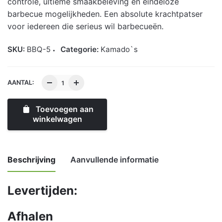
controle, ultieme smaakbeleving en eindeloze
barbecue mogelijkheden. Een absolute krachtpatser
voor iedereen die serieus wil barbecueën.
SKU:
BBQ-5
Categorie:
Kamado`s
AANTAL:
Toevoegen aan
winkelwagen
Beschrijving
Aanvullende informatie
Levertijden:
Weight
80 kg
Afhalen