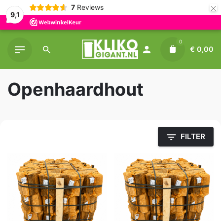
×
7
Reviews
9,1
Skip
0
to
€
0,00
content
Openhaardhout
FILTER