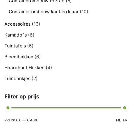
Containerombouw Prefab
(5)
Container ombouw kant en klaar
(10)
Accessoires
(13)
Kamado`s
(6)
Tuintafels
(6)
Bloembakken
(6)
Haardhout Hokken
(4)
Tuinbankjes
(2)
Filter op prijs
Min.
Max.
PRIJS:
€ 0
—
€ 400
FILTER
prijs
prijs