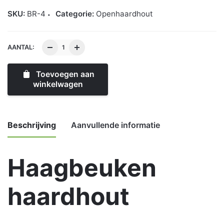
SKU:
BR-4
Categorie:
Openhaardhout
AANTAL:
Toevoegen aan
winkelwagen
Beschrijving
Aanvullende informatie
Haagbeuken
Weight
12 kg
haardhout