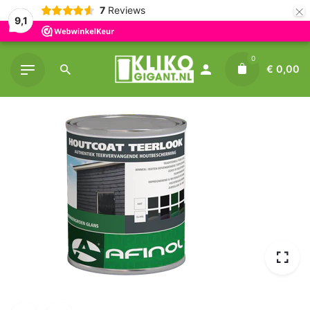
×
7
Reviews
9,1
Skip
0
to
€
0,00
content