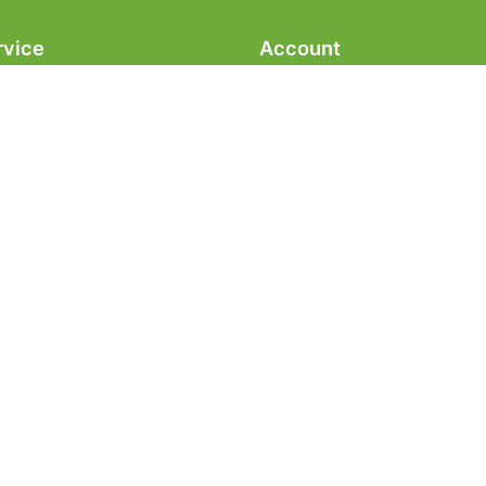
rvice
Account
aring
Mijn account
veringsvoorwaarden
Winkelmand
e vragen
hop
recht
lachten pagina.