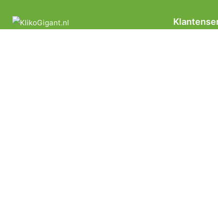
Klantense
Privacyverkl
Algemene Le
Veelgesteld
Uitleg webs
Betalen
Herroepings
Garantie & k
Verzending