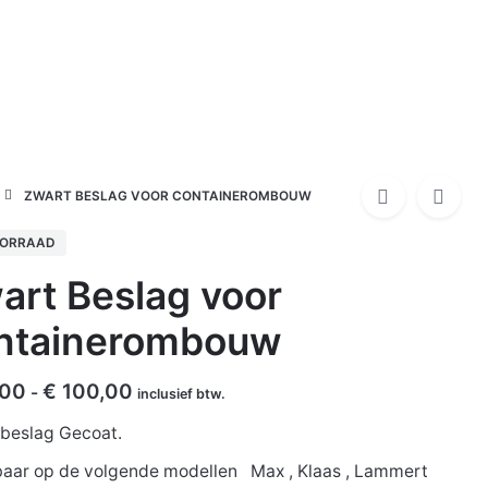
0
€
0,00
Bloembakken
Kamado`s
ZWART BESLAG VOOR CONTAINEROMBOUW
OORRAAD
art Beslag voor
ntainerombouw
Prijsklasse:
,00
€
100,00
-
inclusief btw.
€ 25,00
beslag Gecoat.
tot
€ 100,00
aar op de volgende modellen Max , Klaas , Lammert