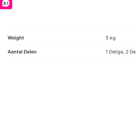
9,1
Weight
5 kg
Aantal Delen
1 Delige, 2 De