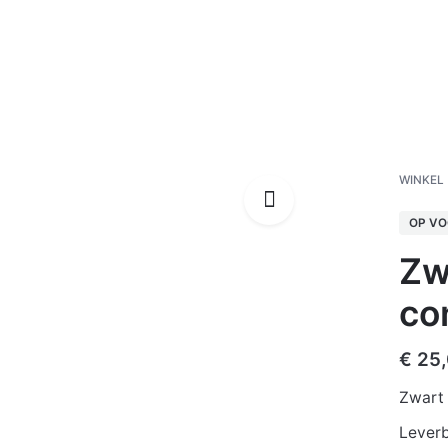
out Hokken
Openhaardhout
Tuintafels
Tuinbankjes
WINKEL
OP V
Zw
co
€
25
Zwart 
Leverb