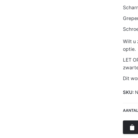
Scharn
Grepe
Schro
Wilt u
optie.
LET OP
zwarte
Dit wo
SKU:
N
AANTAL